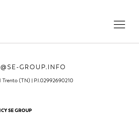
O@SE-GROUP.INFO
21 Trento (TN) | P.I.02992690210
ICY SE GROUP