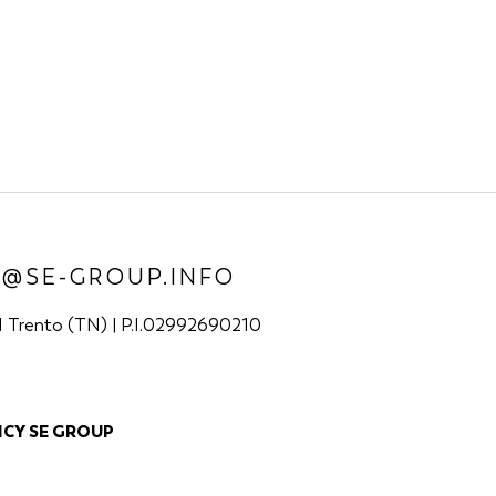
O@SE-GROUP.INFO
21 Trento (TN) | P.I.02992690210
ICY SE GROUP