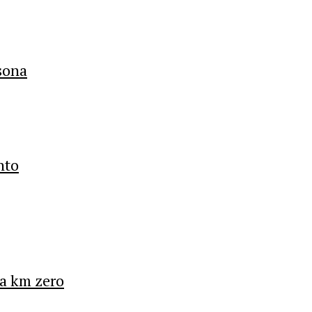
rsona
nto
 a km zero