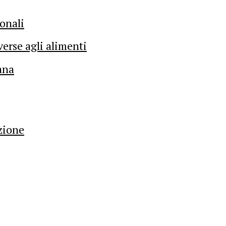
ionali
verse agli alimenti
ana
zione