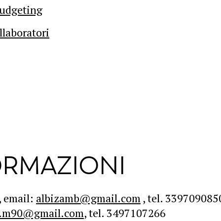
Budgeting
llaboratori
ORMAZIONI
, email:
albizamb@gmail.com
, tel. 339709085
e.m90@gmail.com
, tel. 3497107266